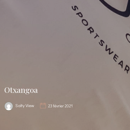
Otxangoa
Salty View
23 février 2021