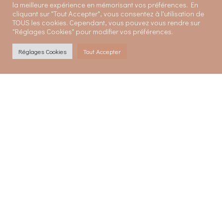
la meilleure expérience en mémorisant vos préférences. En
cliquant sur "Tout Accepter", vous consentez à l'utilisation de
TOUS les cookies. Cependant, vous pouvez vous rendre sur
"Réglages Cookies" pour modifier vos préférences.
Réglages Cookies
Tout Accepter
Organisation de shootings
photos
Plusieurs séances organisées en extérieur en
collaborations avec des marques partenaires (Moskova